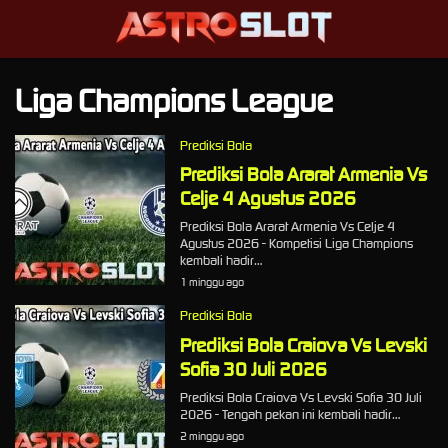
Liga Champions League
Prediksi Bola
Prediksi Bola Ararat Armenia Vs
Celje 4 Agustus 2026
Prediksi Bola Ararat Armenia Vs Celje 4
Agustus 2026 - Kompetisi Liga Champions
kembali hadir…
1 minggu ago
Prediksi Bola
Prediksi Bola Craiova Vs Levski
Sofia 30 Juli 2026
Prediksi Bola Craiova Vs Levski Sofia 30 Juli
2026 - Tengah pekan ini kembali hadir…
2 minggu ago