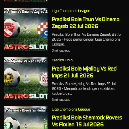
Liga Champions League
Prediksi Bola Thun Vs Dinamo
Zagreb 22 Jul 2026
Prediksi Bola Thun Vs Dinamo Zagreb 22 Jul
2026 - Pada pertandingan Liga Champions
League…
3 minggu ago
Prediksi Bola
Prediksi Bola Mjaliby Vs Red
Imps 21 Juli 2026
Prediksi Bola Mjaliby Vs Red Imps 21 Juli
2026 - Menjadi pertandingan kualifikais
kedua Liga…
3 minggu ago
Liga Champions League
Prediksi Bola Shamrock Rovers
Vs Florian 15 Jul 2026