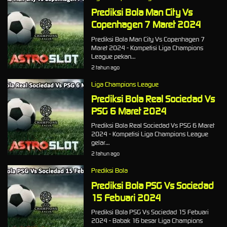
Prediksi Bola Man City Vs
Copenhagen 7 Maret 2024
Prediksi Bola Man City Vs Copenhagen 7
Maret 2024 - Kompetisi Liga Champions
League pekan…
2 tahun ago
Liga Champions League
Prediksi Bola Real Sociedad Vs
PSG 6 Maret 2024
Prediksi Bola Real Sociedad Vs PSG 6 Maret
2024 - Kompetisi Liga Champions League
gelar…
2 tahun ago
Prediksi Bola
Prediksi Bola PSG Vs Sociedad
15 Febuari 2024
Prediksi Bola PSG Vs Sociedad 15 Febuari
2024 - Babak 16 besar Liga Champions