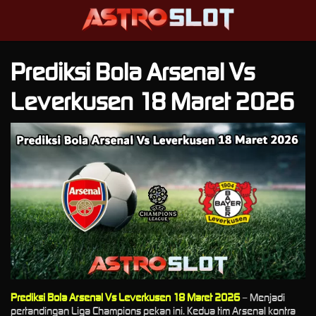
Prediksi Bola Arsenal Vs
Leverkusen 18 Maret 2026
Prediksi Bola Arsenal Vs Leverkusen 18 Maret 2026
– Menjadi
pertandingan Liga Champions pekan ini. Kedua tim Arsenal kontra