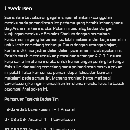
Leverkusen
Sementara Leverkusen gagal mempertahankan keunggulan
mereka pada pertandingan leg pertama yang berahir imbang pada
Bay Arena markas mereka. Pekan ini pad aleg kedua dengan
kunjungan mereka ke Emirates Stadium dengan permainan
kombinasi tim yang harus mampu lebih maksimal dan kerja sama tim
untuk lebih cemerlang tentunya. Turun dengan serangan tajam,
Konfane dkk menjadi andalan dalam permainan mereka pekan ini.
Pelatih masih mengandalkan permainan serangan 4-2-3-1 dalam
kerja sama tim utama mereka untuk kemenangan penting tentunya.
Fokus tim dan saling cemerlang pada pertandingan mereka pekan
ini pelatih tekankan semua pemain dapat fokus dan bermain
maksiaml pada semua lini. Menang menjadi harga mati bagi
Leverkusen jika ingin memastikan tim utama mereka lolos ke babak
perempat final pekan ini.
Pertemuan Terakhir Kedua Tim
12-03-2026 Leverkusen 1 – 1 Arsenal
07-08-2024 Arsenal 4 – 1 Leverkusen
27-02-2002 Arsenal 4 – 1 Leverkusen