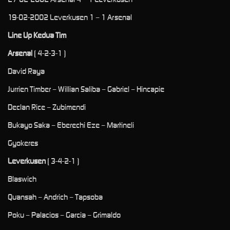
19-02-2002 Leverkusen 1 – 1 Arsenal
Line Up Kedua Tim
Arsenal
( 4-2-3-1 )
David Raya
Jurrien Timber – Willian Saliba – Gabriel – Hincapie
Declan Rice – Zubimendi
Bukayo Saka – Eberechi Eze – Martineli
Gyokeres
Leverkusen
( 3-4-2-1 )
Blaswich
Quansah – Andrich – Tapsoba
Poku – Palacios – Garcia – Grimaldo