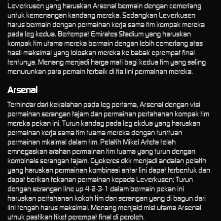
Leverkusen yang haruskan Arsenal bermain dengan cemerlang
untuk kemenangan kandang mereka. Sedangkan Leverkusen
harus bermain dengan permainan kerja sama tim kompak mereka
pada leg kedua. Bertempat Emirates Stadium yang haruskan
kompak tim utama mereka bermain dengan lebih cemerlang atas
hasil maksimal yang loloskan mereka ke babak eprempat final
tentunya. Menang menjadi harga mati bagi kedua tim yang saling
menurunkan para pemain terbaik di tia lini permainan mereka.
Arsenal
Terhindar dari kekalahan pada leg pertama, Arsenal dengan visi
permainan serangan tajam dan permainan pertahanan kompak tim
mereka pekan ini. Turun kandag pada leg ekdua yang haruskan
permainan kerja sama tim tuama mereka dengan tunttuan
permainan mkaimal dalam tim. Pelatih Mikel Arteta telah
emnegaskan arahan permainan tim tuama yang turun dengan
kombinais serangan tajam. Gyokeres dkk menjadi andalan pelatih
yang haruskan permainan kombinasi antar lini dapat terbentuk dan
dapat berikan tekanan permainan kepada Leverkusen; Turun
dengan serangan line up 4-2-3-1 dalam bermain pekan ini
haruskan pertahanan kokoh tim dan serangan yang di bagun dari
lini tengah harus maksimal. Menang menjaid misi utama Arsenal
utnuk pastikan tiket perempat final di peroleh.