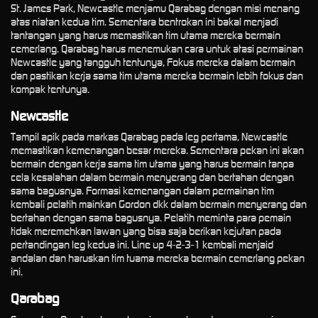
St. James Park, Newcastle menjamu Qarabag dengan misi menang
atas niatan kedua tim. Sementara bentrokan ini bakal menjadi
tantangan yang harus memastikan tim utama mereka bermain
cemerlang. Qarabag harus menemukan cara untuk atasi permainan
Newcastle yang tangguh tentunya, Fokus mereka dalam bermain
dan pastikan kerja sama tim utama mereka bermain lebih fokus dan
kompak tentunya.
Newcastle
Tampil apik pada markas Qarabag pada leg pertama, Newcastle
memastikan kemenangan besar mereka. Sementara pekan ini akan
bermain dengan kerja sama tim utama yang harus bermain tanpa
cela kesalahan dalam bermain menyerang dan bertahan dengan
sama bagusnya. Formasi kemenangan dalam permainan tim
kembali pelatih mainkan Gordon dkk dalam bermain menyerang dan
bertahan dengan sama bagusnya. Pelatih meminta para pemain
tidak meremehkan lawan yang bisa saja berikan kejutan pada
pertandingan leg kedua ini. Line up 4-2-3-1 kembali menjaid
andalan dan haruskan tim tuama mereka bermain cemerlang pekan
ini.
Qarabag