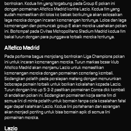
bentrokan. Kedua tim yang tergabung pada Group E pekan ini
dengan permainan Atletico Madrid kontra Lazio. Kedua tim yang
sudah memastikan diri lolos ke babak berikutnya akan selesaikan
laga mereka dengan incaran kemenangan tentunya. Lolos dan laga
kemenangan dan pemuncak group E akan mereka usahakan pekan
ini. Bertempat pada Civitas Metropolitano Stadium Madrid kedua tim
bakal turun dengan para punggawa terbaik mereka tentunya.
Atletico Madrid
Pada performa bagus menjelang bentrokan Liga Champions pekan
ini untuk incaran kemenangan mereka. Turun markas besar klub
Atletico Madrid akan menjamu Lazio untuk memastikan
kemenangan mereka dengan permainan cemerlang kembali.
Sedangkan pelatih pada persiapan matang dengan menurunkan
beberapa pemain terbaik untuk berikan kekalahan kepada Lazio.
Turun dengan line up 5-3-2 pastikan permainan Correa dkk kembali
di andalkan pekan ini. Sedangkan permainan kerja sama tim di
semua lini di minta pelatih untuk bermain tanpa cela kesalahan fatal
agar dapat kalahkan Lazio. Kedua lini pertahanan dan serangan
akan menjadi penting untuk bisa bermain apik di semua lini
permainan mereka.
Lazio