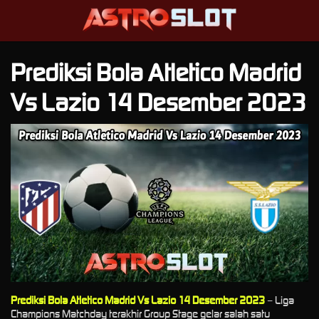
Prediksi Bola Atletico Madrid
Vs Lazio 14 Desember 2023
Prediksi Bola Atletico Madrid Vs Lazio 14 Desember 2023
– Liga
Champions Matchday terakhir Group Stage gelar salah satu