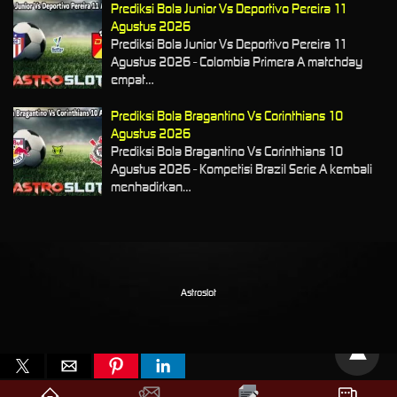
Prediksi Bola Junior Vs Deportivo Pereira 11
Agustus 2026
Prediksi Bola Junior Vs Deportivo Pereira 11
Agustus 2026 - Colombia Primera A matchday
empat…
Prediksi Bola Bragantino Vs Corinthians 10
Agustus 2026
Prediksi Bola Bragantino Vs Corinthians 10
Agustus 2026 - Kompetisi Brazil Serie A kembali
menhadirkan…
Astroslot