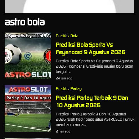
astro bola
Prediksi Bola
Prediksi Bola Sparta Vs
Feyenoord 9 Agustus 2026
Prediksi Bola Sparta Vs Feyenoord 9 Agustus
2026 - Kompetisi Eredivisie musim baru akan
bergulir…
24 jam ago
Prediksi Parlay
Prediksi Parlay Terbaik 9 Dan
10 Agustus 2026
Prediksi Parlay Terbaik 9 Dan 10 Agustus
2026 telah hadir pada situs ASTROSLOT untuk
membantu anda…
2 hari ago