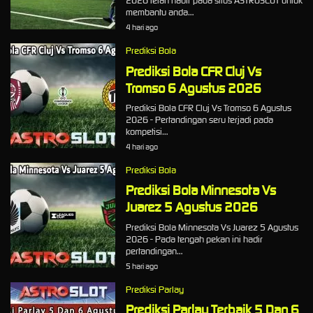
2026 telah hadir pada situs ASTROSLOT untuk
membantu anda…
4 hari ago
Prediksi Bola
Prediksi Bola CFR Cluj Vs
Tromso 6 Agustus 2026
Prediksi Bola CFR Cluj Vs Tromso 6 Agustus
2026 - Pertandingan seru terjadi pada
kompetisi…
4 hari ago
Prediksi Bola
Prediksi Bola Minnesota Vs
Juarez 5 Agustus 2026
Prediksi Bola Minnesota Vs Juarez 5 Agustus
2026 - Pada tengah pekan ini hadir
pertandingan…
5 hari ago
Prediksi Parlay
Prediksi Parlay Terbaik 5 Dan 6