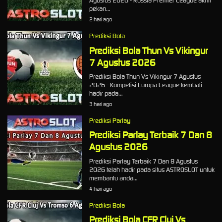
Agustus 2026 - Russia Premier League akhir
pekan…
2 hari ago
Prediksi Bola
Prediksi Bola Thun Vs Vikingur
7 Agustus 2026
Prediksi Bola Thun Vs Vikingur 7 Agustus
2026 - Kompetisi Europa League kembali
hadir pada…
3 hari ago
Prediksi Parlay
Prediksi Parlay Terbaik 7 Dan 8
Agustus 2026
Prediksi Parlay Terbaik 7 Dan 8 Agustus
2026 telah hadir pada situs ASTROSLOT untuk
membantu anda…
4 hari ago
Prediksi Bola
Prediksi Bola CFR Cluj Vs