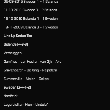
06-09-2016 Sweden 1 – 1 Belanda
11-10-2011 Sweden 3 – 2 Belanda
12-10-2010 Belanda 4 – 1 Sweden
19-11-2008 Belanda 3 – 1 Sweden
Line Up Kedua Tim
Belanda (4-3-3)
Verbruggen
Dumfries – van Hecke – van Dijk – Ake
Gravenberch – De Jong – Reijnders
Summerville – Malen – Gakpo
Sweden (3-4-1-2)
Nordfeldt
Lagerbielke – Hien – Lindelof