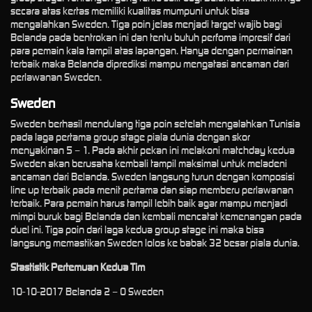
secara atas kertas memiliki kualitas mumpuni untuk bisa
mengalahkan Sweden. Tiga poin jelas menjadi target wajib bagi
Belanda pada bentrokan ini dan tentu butuh perfoma impresif dari
para pemain kala tampil atas lapangan. Hanya dengan permainan
terbaik maka Belanda diprediksi mampu mengatasi ancaman dari
perlawanan Sweden.
Sweden
Sweden berhasil mendulang tiga poin setelah mengalahkan Tunisia
pada laga pertama group stage piala dunia dengan skor
menyakinan 5 – 1. Pada akhir pekan ini melakoni matchday kedua
Sweden akan berusaha kembali tampil maksimal untuk meladeni
ancaman dari Belanda. Sweden langsung turun dengan komposisi
line up terbaik pada menit pertama dan siap memberu perlawanan
terbaik. Para pemain harus tampil lebih baik agar mampu menjadi
mimpi buruk bagi Belanda dan kembali mencatat kemenangan pada
duel ini. Tiga poin dari laga kedua group stage ini maka bisa
langsung memastikan Sweden lolos ke babak 32 besar piala dunia.
Stastistik Pertemuan Kedua Tim
10-10-2017 Belanda 2 – 0 Sweden