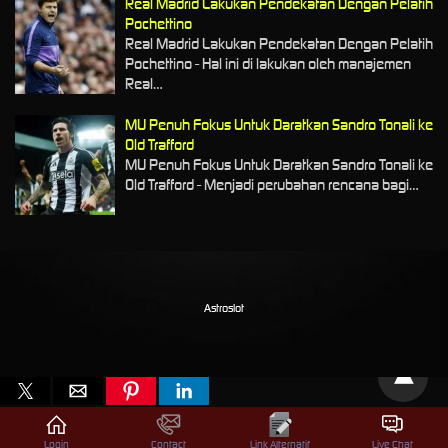
Real Madrid Lakukan Pendekatan Dengan Pelatih
Pochettino
Real Madrid Lakukan Pendekatan Dengan Pelatih
Pochettino - Hal ini di lakukan oleh manajemen
Real…
MU Penuh Fokus Untuk Daratkan Sandro Tonali ke
Old Trafford
MU Penuh Fokus Untuk Daratkan Sandro Tonali ke
Old Trafford - Menjadi perubahan rencana bagi…
Astroslot
Login
Contact
Link Alternatif
Live Chat