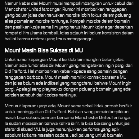
Namun kabar dari Mount mulai mempertimbangkan untuk cabut dari
Mancehster United terdengar. Rumor ini memberikan tanggapan
yang belum jelas dan haruskan mereka lebih fokus dalam peluang
atas permainan mereka tentunya. Kompak mereka dalam bermain
dan pastikan kerja sama tim yang harus Mount kejar agar dapatkan
tempat di tim utama kembali. Jelas sejauh ini belum konsisten dalam
hal ini karena cedera yang terus mengganggu.
Mount Masih Bisa Sukses di MU
Untuk rumor kepergian Mount ke klub lain mungkin belum jelas.
Namun ada rumor atas diri Mount yang mengatakan ingin pergi dari
Old Trafford. Hal memberikan kabar kepada sang pemain dengan
tanggapan berbeda. Mount masih memiliki kontrak bersama MU
dan jelas belum ada indikasi yang mengetahui bahwa Mount ingin
pergi. Apalagi sang playmeker dengan peluang bermain yang ada
setelah sembuh dari cedera nantinya.
Menurut laporan yagn ada, Mount sama sekali tidak pernah berfikir
untuk meninggalkan Old Trafford. Bahkan sang pemain berpikiran
masih bisa sukses bermain bersama Manchester United tentunya.
Ia sudah merasakan bahwa ketika ia fit, Ia bisa bersaing untuk jasi
stater di skuad MU. Ia juga menunjukkan performa yang apik
sebelum terkena masalah cedera. Jadi peluang untuk bermain