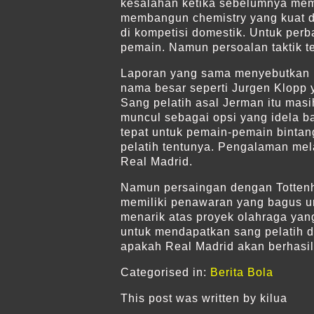
kesalahan ketika sebelumnya memb
membangun chemistry yang kuat d
di kompetisi domestik. Untuk pe
pemain. Namun persoalan taktik te
Laporan yang sama menyebutkan
nama besar seperti Jurgen Klopp
Sang pelatih asal Jerman itu masi
muncul sebagai opsi yang idela b
tepat untuk pemain-pemain bintan
pelatih tentunya. Pengalaman mela
Real Madrid.
Namun persaingan dengan Tottenh
memiliki penawaran yang bagus u
menarik atas proyek olahraga yan
untuk mendapatkan sang pelatih de
apakah Real Madrid akan berhasi
Categorised in:
Berita Bola
This post was written by kilua