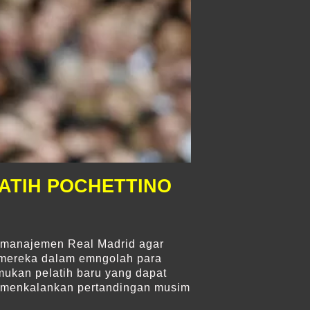
ATIH POCHETTINO
h manajemen Real Madrid agar
n mereka dalam emngolah para
ukan pelatih baru yang dapat
m menkalankan pertandingan musim