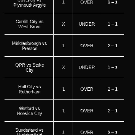
1
OVER
2 – 1
Plymouth Argyle
Cardiff City vs
X
UNDER
1 – 1
West Brom
Middlesbrough vs
1
OVER
2 – 1
Preston
QPR vs Stoke
X
UNDER
1 – 1
City
Hull City vs
1
OVER
2 – 1
Rotherham
Watford vs
1
OVER
2 – 1
Norwich City
Sunderland vs
1
OVER
2 – 1
Huddersfield