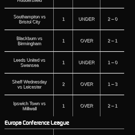
Southampton vs
1
UNDER
2 – 0
Bristol City
Blackburn vs
1
OVER
2 – 1
Birmingham
Leeds United vs
1
UNDER
1 – 0
Swansea
Sheff Wednesday
2
OVER
1 – 3
vs Leicester
Ipswich Town vs
1
OVER
2 – 1
Millwall
Europa Conference League