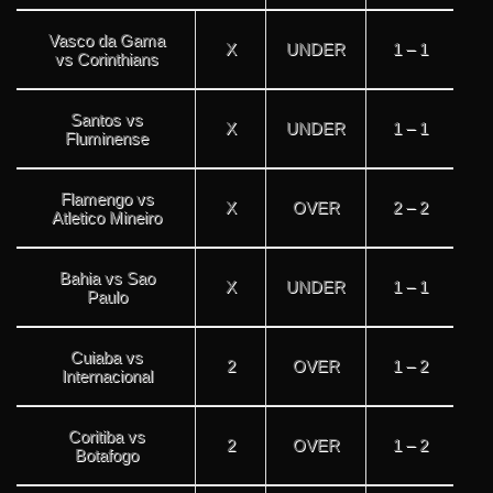
Vasco da Gama
X
UNDER
1 – 1
vs Corinthians
Santos vs
X
UNDER
1 – 1
Fluminense
Flamengo vs
X
OVER
2 – 2
Atletico Mineiro
Bahia vs Sao
X
UNDER
1 – 1
Paulo
Cuiaba vs
2
OVER
1 – 2
Internacional
Coritiba vs
2
OVER
1 – 2
Botafogo