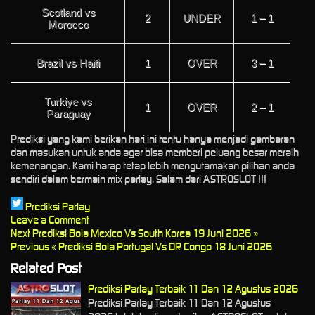
Scotland vs
2
UNDER
1 – 1
Morocco
Brazil vs Haiti
1
OVER
3 – 1
Turkiye vs
1
OVER
2 – 1
Paraguay
Prediksi yang kami berikan hari ini tentu hanya menjadi gambaran
dan masukan untuk anda agar bisa memberi peluang besar meraih
kemenangan. Kami harap tetap lebih mengutamakan pilihan anda
sendiri dalam bermain mix parlay. Salam dari ASTROSLOT !!!
Prediksi Parlay
Leave a Comment
Next
Prediksi Bola Mexico Vs South Korea 19 Juni 2026 »
Previous
« Prediksi Bola Portugal Vs DR Congo 18 Juni 2026
Related Post
Prediksi Parlay Terbaik 11 Dan 12 Agustus 2026
Prediksi Parlay Terbaik 11 Dan 12 Agustus