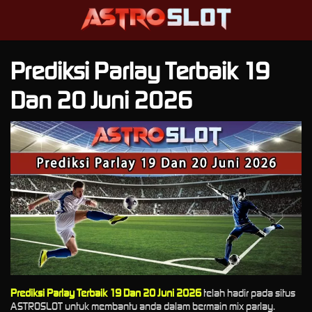
Prediksi Parlay Terbaik 19
Dan 20 Juni 2026
Prediksi Parlay Terbaik 19 Dan 20 Juni 2026
telah hadir pada situs
ASTROSLOT untuk membantu anda dalam bermain mix parlay.