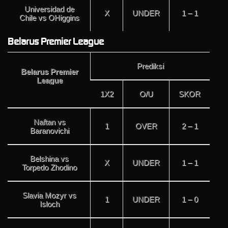
Universidad de
X
UNDER
1 – 1
Chile vs OHiggins
Belarus Premier League
Prediksi
Belarus Premier
League
1X2
O/U
SKOR
Naftan vs
1
OVER
2 – 1
Baranovichi
Belshina vs
X
UNDER
1 – 1
Torpedo Zhodino
Slavia Mozyr vs
1
UNDER
1 – 0
Isloch