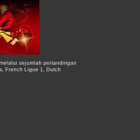
 melalui sejumlah pertandingan
a, French Ligue 1, Dutch