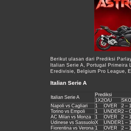
Berikut ulasan dari Prediksi Par
Italian Serie A, Portugal Primeir
Eredivisie, Belgium Pro League, 
Italian Serie A
Prediksi
Italian Serie A
1X2
O/U
SK
Napoli vs Cagliari
1
OVER
2 – 
Torino vs Empoli
1
UNDER
2 – 
AC Milan vs Monza
1
OVER
2 – 
Udinese vs Sassuolo
X
UNDER
1 – 
Fiorentina vs Verona
1
OVER
2 – 