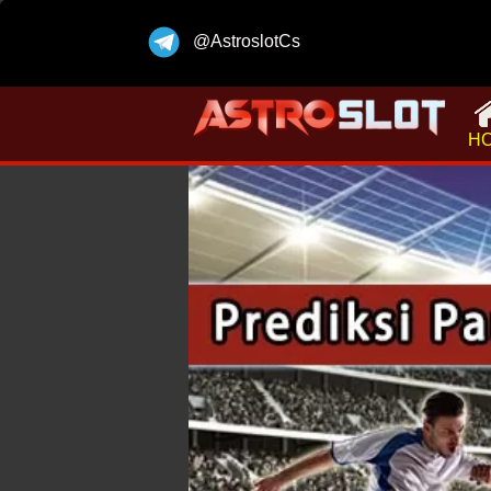
@AstroslotCs
H