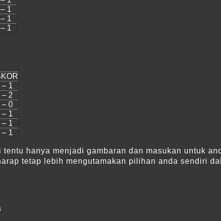
 – 1
 – 1
 – 1
SKOR
 – 1
 – 2
 – 0
 – 1
 – 1
 – 1
ini tentu hanya menjadi gambaran dan masukan untuk an
rap tetap lebih mengutamakan pilihan anda sendiri da
a