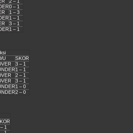
ER
2 – 1
DER
0 – 1
ER
1 – 3
DER
1 – 1
ER
3 – 1
DER
1 – 1
ksi
O/U
SKOR
OVER
3 – 1
UNDER
1 – 1
OVER
2 – 1
OVER
3 – 1
UNDER
1 – 0
UNDER
2 – 0
KOR
 – 1
 – 1