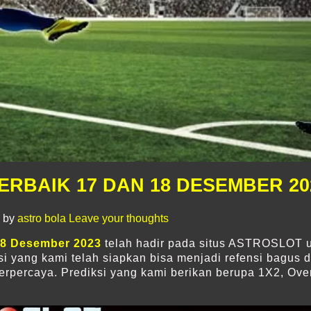
ERBAIK 17 DAN 18 DESEMBER 20
d by
astro bola
Leave your thoughts
 18 Desember 2023
telah hadir pada situs ASTROSLOT 
i yang kami telah siapkan bisa menjadi refensi bagus da
percaya. Prediksi yang kami berikan berupa 1X2, Over