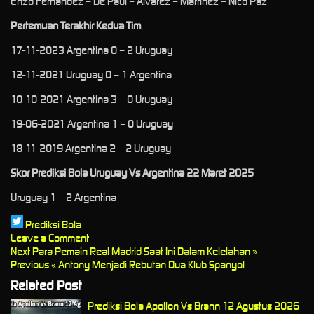
Enzo Fernandez – De Paul – Alvarez – Martinez – Nico Paz
Pertemuan Terakhir Kedua Tim
17-11-2023 Argentina 0 – 2 Uruguay
12-11-2021 Uruguay 0 – 1 Argentina
10-10-2021 Argentina 3 – 0 Uruguay
19-06-2021 Argentina 1 – 0 Uruguay
18-11-2019 Argentina 2 – 2 Uruguay
Skor Prediksi Bola Uruguay Vs Argentina 22 Maret 2025
Uruguay 1 – 2 Argentina
Prediksi Bola
Leave a Comment
Next
Para Pemain Real Madrid Saat Ini Dalam Kelelahan »
Previous
« Antony Menjadi Rebutan Dua Klub Spanyol
Related Post
Prediksi Bola Apollon Vs Brann 12 Agustus 2026