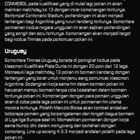
CONMEBOL pada kualifikasi yang di mulai lagi pekan ini akan
mainkan matchday ke 13 dengan incar kemenangan tentunya.
Bertempat Centenario Stadium, pertandingan ini akan menjadi
tantangan bagi Argentina yang turun tandang tentunya. Sementara
permainan kedua negara unggulan ini akan sajikan pertandingan
yang sengit dan seru tentunya. Kemenangan akan menjadi target
bagi kedua Timnas pada pertemuan pekan ini.
Uruguay
Sementara Timnas Uruguay berada di peringkat kedua pada
klasemen Kualifikais Piala Dunia ini dengan 20 poin dari 12 laga.
Memasuki laga matchday 13 pekan ini bermain kandang dengan
tantangan yang berat untuk menjamu sang pemuncak klasemen
Argentina. Sedangkan kerja sama tim dalam bermain pekan ini
haruskan mampu bermain tanpa cela kesalahan dalam bermain
tentunya pekan ini. Kemenangan dengan para pemain unggulan
akan di coba pada laga pekan ini untuk permainan tim utama
mereka tentunya. Pelatih Marcelo Bielsa akan kembali andalkan
beberapa pemain yang berpengalaman dan tengah bagus bermain
di Liga-liga Europa saat ini. Memastikan permainan dengan kerja
sama Nunez dkk dalam menyerang dan bertahan dengan
cemerlang. Line up serang 4-3-3 menjadi andalan pelatih pada laga
pekan ini.