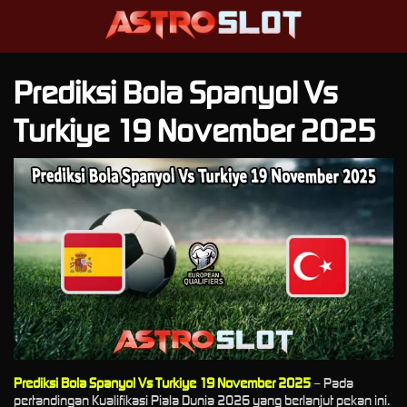
Prediksi Bola Spanyol Vs
Turkiye 19 November 2025
Prediksi Bola Spanyol Vs Turkiye 19 November 2025
– Pada
pertandingan Kualifikasi Piala Dunia 2026 yang berlanjut pekan ini.