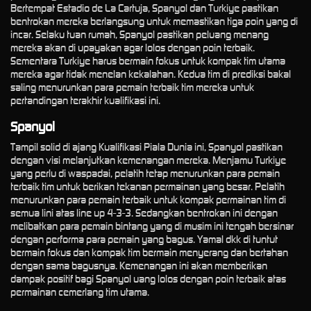
Bertempat Estadio de La Cartuja, Spanyol dan Turkiye pastikan
bentrokan mereka berlangsung untuk memastikan tiga poin yang di
incar. Selaku tuan rumah, Spanyol pastikan peluang menang
mereka akan di upayakan agar lolos dengan poin terbaik.
Sementara Turkiye harus bermain fokus untuk kompak tim utama
mereka agar tidak menelan kekalahan. Kedua tim di prediksi bakal
saling menurunkan para pemain terbaik tim mereka untuk
pertandingan terakhir kualifikasi ini.
Spanyol
Tampil solid di ajang Kualifikasi Piala Dunia ini, Spanyol pastikan
dengan visi melanjutkan kemenangan mereka. Menjamu Turkiye
yang perlu di waspadai, pelatih tetap menurunkan para pemain
terbaik tim untuk berikan tekanan permainan yang besar. Pelatih
menurunkan para pemain terbaik untuk kompak permainan tim di
semua lini atas line up 4-3-3. Sedangkan bentrokan ini dengan
melibatkan para pemain bintang yang di musim ini tengah bersinar
dengan performa para pemain yang bagus. Yamal dkk di tuntut
bermain fokus dan kompak tim bermain menyerang dan bertahan
dengan sama bagusnya. Kemenangan ini akan memberikan
dampak positif bagi Spanyol uang lolos dengan poin terbaik atas
permainan cemerlang tim utama.