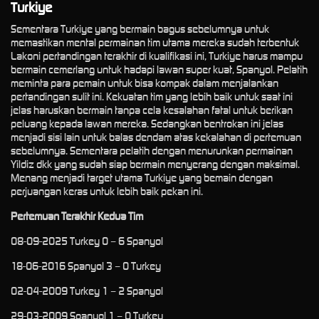
Turkiye
Sementara Turkiye yang bermain bagus sebelumnya untuk
memastikan mental permainan tim utama mereka sudah terbentuk
Lakoni pertandingan terakhir di kualifikasi ini, Turkiye harus mampu
bermain cemerlang untuk hadapi lawan super kuat, Spanyol. Pelatih
meminta para pemain untuk bisa kompak dalam menjalankan
pertandingan sulit ini. Kekuatan tim yang lebih baik untuk saat ini
jelas haruskan bermain tanpa cela kesalahan fatal untuk berikan
peluang kepada lawan mereka. Sedangkan bentrokan ini jelas
menjadi sisi lain untuk balas dendam atas kekalahan di pertemuan
sebelumnya. Sementara pelatih dengan menurunkan permainan
Yildiz dkk yang sudah siap bermain menyerang dengan maksimal.
Menang menjadi target utama Turkiye yang bemain dengan
perjuangan keras untuk lebih baik pekan ini.
Pertemuan Terakhir Kedua Tim
08-09-2025 Turkey 0 – 6 Spanyol
18-06-2016 Spanyol 3 – 0 Turkey
02-04-2009 Turkey 1 – 2 Spanyol
29-03-2009 Spanyol 1 – 0 Turkey