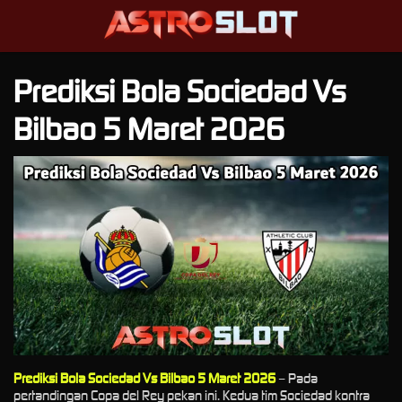
Prediksi Bola Sociedad Vs
Bilbao 5 Maret 2026
Prediksi Bola Sociedad Vs Bilbao 5 Maret 2026
– Pada
pertandingan Copa del Rey pekan ini. Kedua tim Sociedad kontra