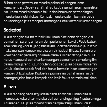
Bilbao pada pertemuan mereka pekan ini dengan incar
kemenangan. Babak semifinal leg kedua yang harus memastikan
tim utama mereka bermain fokus dan haruskan pertandingan
mereka jauh lebih fokus. Kompak mereka dalam bermain pada
pertandingan jelas menjadi tantangan untuk memetik kemenangan.
Sociedad
Turun dengan skuad terbaik tim utama, Sociedad dengan visi
permainan serangan tajam dan pertahanan kokoh. Pada babak
semifinal leg kedua yang haruskan Sociedad bermain jauh lebih
maksimal dan kompak mereka untuk hadapi Bilbao. Sementara
kemenangan pada leg pertama maraks Bilbao dengan skor 1-0
harus mampu di pertahankan dengan permainan cemerlang tim
dalam menyerang. Keunggulan Sociedad jelas belum menjamin
untuk lolos ke babak final dan harus bermain incar kemenangan
kembali di leg kedua. Kedua lini permainan pertahanan tim dan
serangan jelas harus kompak dan lebih fokus bermain maksimal
Bilbao
Turun tandang pada leg kedua baba semifinal, Bilbao harus
membalas kekalahan mereka dari pertandingan leg 1 sebelumnya.
Kekalahan 1-0 jelas memberikan dampak bagi Bilbao untuk