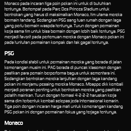
Monaco pada incaran tiga poin pekan ini untuk di butuhkan
tentunya. Bertempat pada Parc Des Princes Stadium untuk
bentrokan yang harus di maksimalkan Monaco, tim utama mereka
bermain tandang. Sedangkan PSG sang tuan rumah dengan laga
yang perlu bermain waspda tentunya. Turun dengan permainan
kerja sama tim untuk bisa bermain dengan lebih baik tentunya. PSG
menjadi favorit pada pertemuan mereka dengan Monaco pekan ini
pada tuntutan permainan kompak dan tak gagal tentunya.
PSG
Pada kondisi stabil untuk permainan mereka yang berada di jalan
kemenangan musim ini. PAG berada di puncak klasemen dengan
pastikan para pemain berperforma bagus untuk sementara ini.
Sedangkan bentrokan mereka lanjutkan dengan laga kandang
pekan ini menjamu pesaing mereka Monaco. Mbappe dkk kembali
menjadi peranan penting untuk bentrokan mereka yang pastikan
pelatih mainkan. Turun dengan formasi 4-2-2-2 haruskan kerja
sama dim terbentuk kembali selepas jeda Internasional kemarin.
Tiga poin dengan incaran harga mati untuk kemenangan kandang
PSG pekan ini dengan permainan fokus yang terjaga tentunya.
Monaco