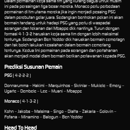
Dalam permainan kerja sama tim yang kurang bagus untuk musim
ini pada persaingan tiga besar mereka. Monaco perlu perbedaan
permainan di tim utama mereka jika ingin menjadi pesaing PSG
dalam perebutan gelar juara. Sedangkan bentrokan pekan ini akan
bermain tandang untuk hadapi PSG yang perlu di waspadai
serangan dan tekanan dari Mbappe dkk nantinya. Turun dengan
formasi 4-1-3-2 haruskan kerja sama tim dengan lebih maksimal
tentunya. Sedangkan Ben Yedder dkk haruskan bermain cemerlagn
dan tak boleh lakukan kesalahan dalam bermain cemerlang
tentunya. Kedua lini permainan pada serangan dan pertahanan
akan menjadi modal dlam bermain berikan perlawanan kepada PSG.
Prediksi Susunan Pemain
PSG
( 4-2-2-2 )
Donnarumma – Hakimi – Marquinhos – Skriniar – Mukiele – Emery –
Ugarte – Dembele – Lee – Muani – Mbappe
Monaco
( 4-1-3-2 )
Kohn – Jakobs – Malsima – Singo – Diatta – Zakaria – Golovin –
Fofana – Minamino – Balogun – Ben Yedder
Head To Head