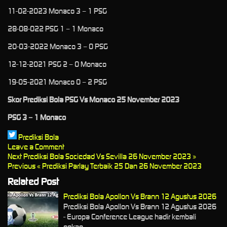
11-02-2023 Monaco 3 – 1 PSG
28-08-022 PSG 1 – 1 Monaco
20-03-2022 Monaco 3 – 0 PSG
12-12-2021 PSG 2 – 0 Monaco
19-05-2021 Monaco 0 – 2 PSG
Skor Prediksi Bola PSG Vs Monaco 25 November 2023
PSG 3 – 1 Monaco
Prediksi Bola
Leave a Comment
Next
Prediksi Bola Sociedad Vs Sevilla 26 November 2023 »
Previous
« Prediksi Parlay Terbaik 25 Dan 26 November 2023
Related Post
Prediksi Bola Apollon Vs Brann 12 Agustus 2026
Prediksi Bola Apollon Vs Brann 12 Agustus 2026
- Europa Conference League hadir kembali
pekan…