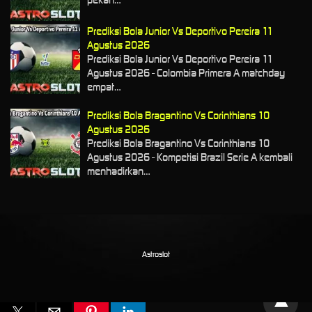
Prediksi Bola Junior Vs Deportivo Pereira 11
Agustus 2026
Prediksi Bola Junior Vs Deportivo Pereira 11
Agustus 2026 - Colombia Primera A matchday
empat…
Prediksi Bola Bragantino Vs Corinthians 10
Agustus 2026
Prediksi Bola Bragantino Vs Corinthians 10
Agustus 2026 - Kompetisi Brazil Serie A kembali
menhadirkan…
Astroslot