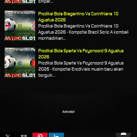
empat…
Prediksi Bola Bragantino Vs Corinthians 10
Agustus 2026
Prediksi Bola Bragantino Vs Corinthians 10
Agustus 2026 - Kompetisi Brazil Serie A kembali
menhadirkan…
Prediksi Bola Sparta Vs Feyenoord 9 Agustus
2026
Prediksi Bola Sparta Vs Feyenoord 9 Agustus
2026 - Kompetisi Eredivisie musim baru akan
bergulir…
Astroslot