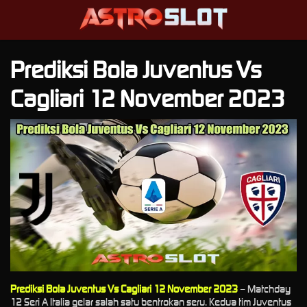
Prediksi Bola Juventus Vs
Cagliari 12 November 2023
Prediksi Bola Juventus Vs Cagliari 12 November 2023
– Matchday
12 Seri A Italia gelar salah satu bentrokan seru. Kedua tim Juventus