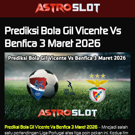
Prediksi Bola Gil Vicente Vs
Benfica 3 Maret 2026
Prediksi Bola Gil Vicente Vs Benfica 3 Maret 2026
– Mnejadi salah
satu pertandingan Liga Portugal atas tiga poin pekan ini. Kedua tim