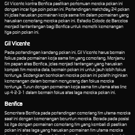
Gil Vicente kontra Benfica pastikan pertemuan mereka pekan ini
dengan incar tiga poin pekan ini. Pertandingan matchday 24 pekan
ini jelas haruskan permainan kerja sama tim dalam permainan yang
haruskan cemerlang mereka pekan ini. Estadio Cidode de Barcelos
menjadi tantantangan bagi Benfica untuk memetik kemenangan
tiga poin pekan ini.
Gil Vicente
Pada pertandingan kandang pekan ini, Gil Vicente harus bermain
folkus pada permainan kerja sama tim yang cemerlang. Menjamu
tim papan atas Benfica, jelas menjadi tantangan yang haruskan
kompak tim mereka dala, bermain pekan ini untuk jauh lebih fokus
tentunya. Sedangkan bentrokan mereka pekan ini pelatih inginkan
kemenangan dalam bermain menyerang dan fokus mereka
tentunya. Turun dengan permainan kerja sama tim utama atas line
up 4-2-3-1 dalam bermain fokus atas laga mereka pekan ini.
Benfica
Sementara Benfica pada pertandingan cemerlang tim utama mereka
saat ini dengan kemenangan beruntun mereka. Berada pada posisi
ke itga dengan permainan cemerlang tim yang kembali di pastikan
pekan ini atas laga yang haruskan permainan tim utama mereka