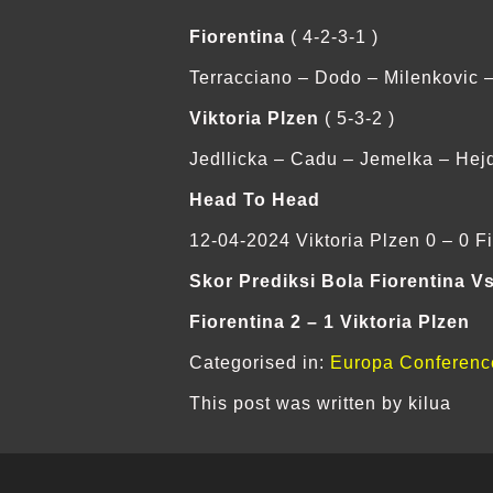
Fiorentina
( 4-2-3-1 )
Terracciano – Dodo – Milenkovic –
Viktoria Plzen
( 5-3-2 )
Jedllicka – Cadu – Jemelka – Hej
Head To Head
12-04-2024 Viktoria Plzen 0 – 0 F
Skor Prediksi Bola Fiorentina Vs
Fiorentina 2 – 1 Viktoria Plzen
Categorised in:
Europa Conferenc
This post was written by kilua