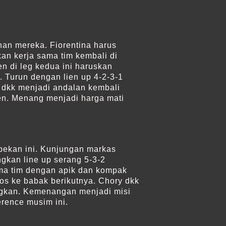
an mereka. Fiorentina harus
an kerja sama tim kembali di
n di leg kedua ini haruskan
 Turun dengan lien up 4-2-3-1
n dkk menjadi andalan kembali
zen. Menang menjadi harga mati
 pekan ini. Kunjungan markas
gkan line up serang 5-3-2
ama tim dengan apik dan kompak
s ke babak berikutnya. Chory dkk
angkan. Kemenangan menjadi misi
erence musim ini.