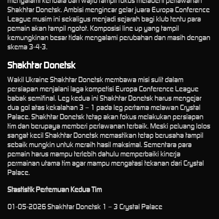
mengalami kendala dan wajib tampil fokus meladeni perlawanan
Shakhtar Donetsk. Ambisi mengincar gelar juara Europa Conference
League musim ini sekaligus menjadi sejarah bagi klub tentu para
pemain akan tampil ngotot. Komposisi line up yang tampil
kemungkinan besar tidak mengalami perubahan dan masih dengan
skema 3-4-3.
Shakhtar Donetsk
Wakil Ukraine Shakhtar Donetsk membawa misi sulit dalam
persiapan menjalani laga kompetisi Europa Conference League
babak semifinal. Leg kedua ini Shakhtar Donetsk harus mengejar
dua gol atas kekalahan 3 – 1 pada leg pertama melawan Crystal
Palace. Shakhtar Donetsk tetap akan fokus melakukan persiapan
tim dan berupaya memberi perlawanan terbaik. Meski peluang lolos
sangat kecil Shakhtar Donetsk memastikan tetap berusaha tampil
sebaik mungkin untuk meraih hasil maksimal. Sementara para
pemain harus mampu terlebih dahulu memperbaiki kinerja
permainan utama tim agar mampu mengatasi tekanan dari Crystal
Palace.
Stastistik Pertemuan Kedua Tim
01-05-2026 Shakhtar Donetsk 1 – 3 Crystal Palace