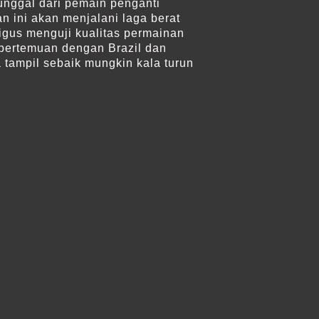
tunggal dari pemain penganti
n ini akan menjalani laga berat
igus menguji kualitas permainan
n pertemuan dengan Brazil dan
 tampil sebaik mungkin kala turun