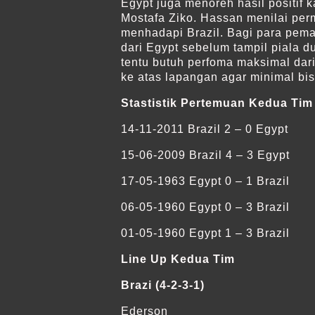
Egypt juga menoreh hasil positif 
Mostafa Ziko. Hassan menilai perm
menhadapi Brazil. Bagi para pema
dari Egypt sebelum tampil piala d
tentu butuh perfoma maksimal dar
ke atas lapangan agar minimal bis
Stastistik Pertemuan Kedua Tim
14-11-2011 Brazil 2 – 0 Egypt
15-06-2009 Brazil 4 – 3 Egypt
17-05-1963 Egypt 0 – 1 Brazil
06-05-1960 Egypt 0 – 3 Brazil
01-05-1960 Egypt 1 – 3 Brazil
Line Up Kedua Tim
Brazi (4-2-3-1)
Ederson