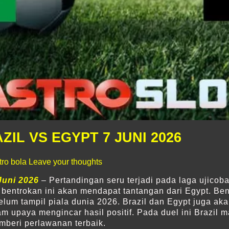
ZIL VS EGYPT 7 JUNI 2026
tro bola
Leave your thoughts
Juni 2026
– Pertandingan seru terjadi pada laga ujicoba 
 bentrokan ini akan mendapat tantangan dari Egypt. Ben
belum tampil piala dunia 2026. Brazil dan Egypt juga a
am upaya mengincar hasil positif. Pada duel ini Brazil 
beri perlawanan terbaik.