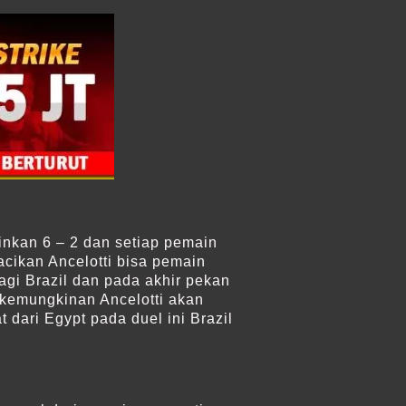
inkan 6 – 2 dan setiap pemain
acikan Ancelotti bisa pemain
agi Brazil dan pada akhir pekan
r kemungkinan Ancelotti akan
dari Egypt pada duel ini Brazil