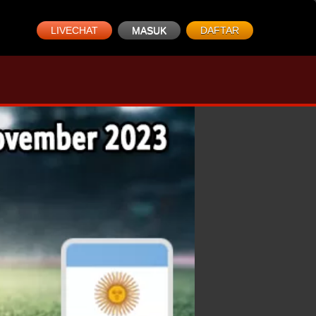
LIVECHAT
MASUK
DAFTAR