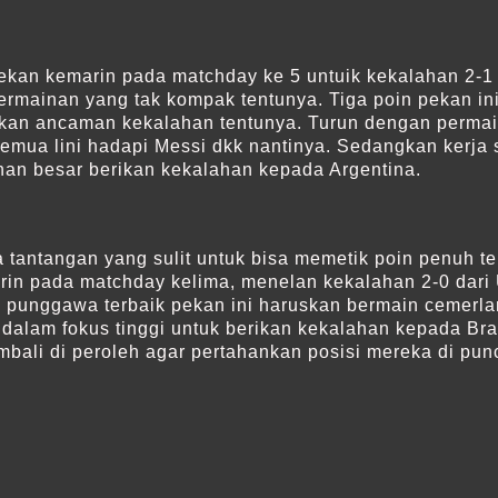
ekan kemarin pada matchday ke 5 untuik kekalahan 2-1
rmainan yang tak kompak tentunya. Tiga poin pekan ini
ikan ancaman kekalahan tentunya. Turun dengan permai
emua lini hadapi Messi dkk nantinya. Sedangkan kerja s
anan besar berikan kekalahan kepada Argentina.
a tantangan yang sulit untuk bisa memetik poin penuh t
rin pada matchday kelima, menelan kekalahan 2-0 dari 
 punggawa terbaik pekan ini haruskan bermain cemerla
 dalam fokus tinggi untuk berikan kekalahan kepada Braz
mbali di peroleh agar pertahankan posisi mereka di pun