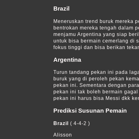
Brazil
Meneruskan trend buruk mereka p
bentrokan mereka tengah dalam pe
menjamu Argentina yang siap ber
untuk bisa bermain cemerlang di s
fokus tinggi dan bisa berikan tek
Argentina
Turun tandang pekan ini pada lag
buruk yang di peroleh pekan kema
pekan ini. Sementara dengan para
pekan ini tak boleh bermain gagal
pekan ini harus bisa Messi dkk ke
Prediksi Susunan Pemain
Brazil
( 4-4-2 )
Alisson