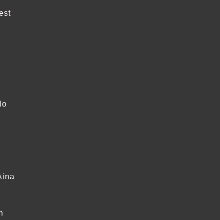
est
lo
Aina
n