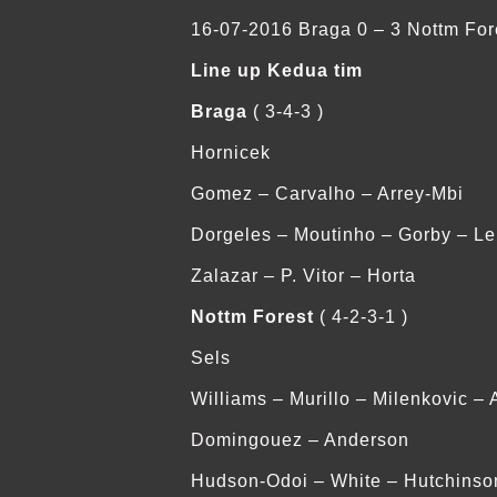
16-07-2016 Braga 0 – 3 Nottm For
Line up Kedua tim
Braga
( 3-4-3 )
Hornicek
Gomez – Carvalho – Arrey-Mbi
Dorgeles – Moutinho – Gorby – Le
Zalazar – P. Vitor – Horta
Nottm Forest
( 4-2-3-1 )
Sels
Williams – Murillo – Milenkovic – 
Domingouez – Anderson
Hudson-Odoi – White – Hutchinso