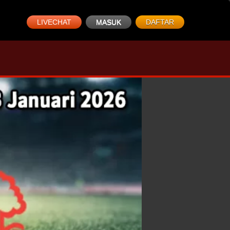
LIVECHAT
MASUK
DAFTAR