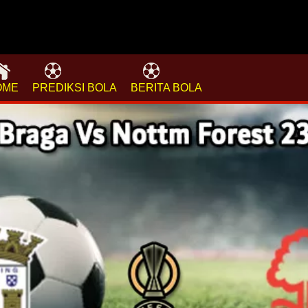
OME
PREDIKSI BOLA
BERITA BOLA