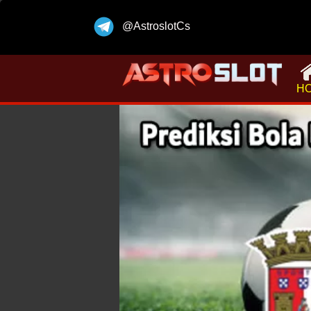
@AstroslotCs
H