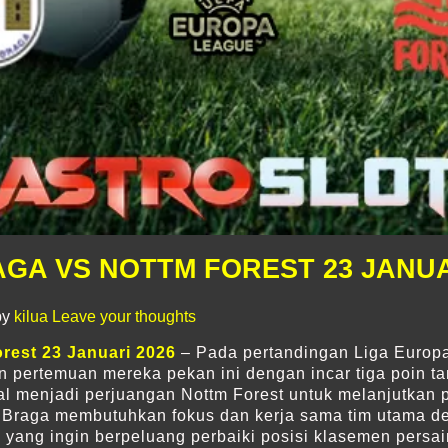
GA VS NOTTM FOREST 23 JANUA
by
kilua
Leave your thoughts
rest 23 Januari 2026
– Pada pertandingan Liga Europa
an pertemuan mereka pekan ini dengan incar tiga poin t
kal menjadi perjuangan Nottm Forest untuk melanjutka
an Braga membutuhkan fokus dan kerja sama tim utama
m yang ingin berpeluang perbaiki posisi klasemen persa