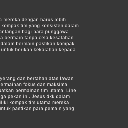
a mereka dengan harus lebih
n kompak tim yang konsisten dalam
 tantangan bagi para punggawa
nta bermain tanpa cela kesalahan
a dalam bermain pastikan kompak
 untuk berikan kekalahan kepada
yerang dan bertahan atas lawan
permainan fokus dan maksimal
batkan permainan tim utama. Line
aga pekan ini. Jesus dkk dalam
liki kompak tim utama mereka
untuk pastikan para pemain yang