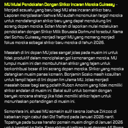
MU Mulai Pendekatan Dengan Striker Incaran Mereka Guirassy
–
Menjadi sesuatu yang baru bagi MU atas incaran striker baru.
Laporan menjelaskan bahwa MU sudah menemukan target mereka
untuk mendatangkan striker baru yang dapat mendukung lini
serang depan mereka. Setan Merah di laporkan mulai melakukan
pendekatan dengan Striker Milik Borussia Dortmund tersebut. Nama
dari Serhou Guirassy menjadi target MU yang memang menjadi
fokus mereka sebagai striker baru mereka di tahun 2026.
Masalah di lini depan MU jelas sangat jelas pada musim ini untuk
tidak produktif dalam menciptakan gol kemenangan mereka. MU
tumpul musim ini dan membutuhkan striker yang tajam untuk
berkontribusi besar di lini serang depan mereka. Striker yang mereka
datangkan musim panas kemarin, Benjamin Sesko masih kesulitan
untuk tampil tajam di lini depan tim utama MU. Jelas menjadi
masalah besar bagi sang pelatih Ruben Amorim yang tidak memiliki
striker andalan di musim ini. Bakal sulit untuk bermain dengan
banyak rencana strategi jika tidak memiliki striker tajam untuk
menuntaskan pertandingan di musim ini.
Sementara ini, situasi MU semakin sulit karena Joshua Zirkzee di
kabarkan ingin cabut dari Old Trafford pada Januari 2026 nanti.
Tepatnya pada bursa transfer pemain musim dingin di Januari 2026
untuk kembali ke Italia. Sang striker di kaitkan kuat dengan AS Roma