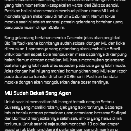
yang telah memastikan kesepakatan verbal dari Zirkzee sendiri.
Pastikan hal ini akan semakin membuat pilihan utama MU untuk
mendatangkan striker baru di tahun 2026 nanti. Namun fokus
mereka saat ini adalah mencari pemain gelandang bertahan yang
baru pada musim dingin 2026 ini.
Sang gelandang bertahan mereka Casemiro jelas akan pergi dari
Old Trafford karena kontrkanya sudah selesai dengan MU dan tidka
di teruskan. Laporannya sang gelandang akan kembali ke Brazil
untuk bermain sepak bola meneruskan masa depannya di kampung
halan. Namun dengan demikian, MU harus menemukan gelandang
bertahan yang lebih baik atau sepadan pada usia yang lebih muda.
Jelas dengan hal ini yang menjadi kemungkinan bagi MU akan repot
pada dua bursa transfer di tahun 2026 nanti. Pastikan kendala
mereka dengan akan mengeluarkan dana besar nantinya.
MU Sudah Dekati Sang Agen
Untuk saat ini memastikan MU sangat tertarik dengan Serhou
Guirassy yang memiliki rekam jejak yang apik tentunya. Beberapa
tahun berlalu dengan permainan yang cemerlang bersama Stuttgart
dan Dortmund menjadikannya salah satu striker yang harus di lirik
tentunya. Untuk saat ini saja sudah mencetak 13 gol dan empat
assist untuk Dortmund dari 22 pertandingan yang di mainkan di