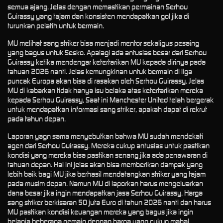
semua ajang. Jelas dengan memastikan permainan Serhou
Guirassy yang tajam dan konsisten mendapatkan gol jika di
turunkan pelatih untuk bermain.
MU melihat sang striker bisa menjadi mentor sekaligus pesaing
yang bagus untuk Sesko. Apalagi ada antusias besar dari Serhou
Guirassy ketika mendengar ketertarikan MU kepada dirinya pada
tahuan 2026 nanti. Jelas kemungkinan untuk bermain di liga
puncak Europa akan bisa di rasakan oleh Serhou Guirassy. Jelas
MU di kabarkan tidak hanya isu belaka atas ketertarikan mereka
kepada Serhou Guirassy, Saat ini Manchester United telah bergerak
untuk mendapatkan informasi sang striker, apakah dapat di rekrut
pada tahun depan.
Laporan yagn sama menyebutkan bahwa MU sudah mendekati
agen dari Serhou Guirassy. Mereka cukup antusias untuk pastikan
kondisi yang mereka bisa pastikan senang jika ada penawaran di
tahuan depan. Hal ini jelas akan bisa memberikan dampak yang
lebih baik bagi MU jika berhasil mendatangkan striker yang tajam
pada musim depan. Namun MU di laporkan harus mengeluarkan
dana besar jika ingin mendapatkan jasa Serhou Guirassy. Harga
sang striker berkisaran 50 juta Euro di tahun 2026 nanti dan harus
MU pastikan kondisi keuangan mereka yang bagus jika ingin
belanja beberapa pemain dengan harga yang cukup mahal.