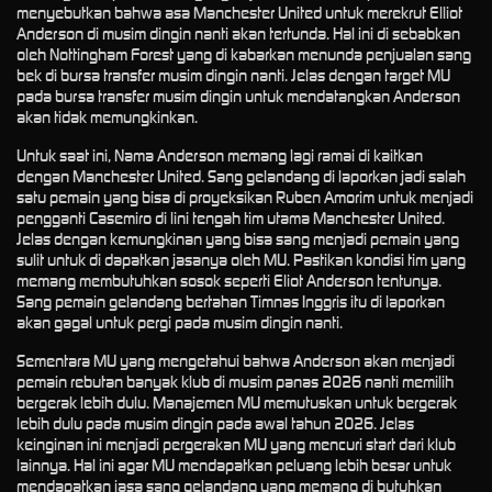
menyebutkan bahwa asa Manchester United untuk merekrut Elliot
Anderson di musim dingin nanti akan tertunda. Hal ini di sebabkan
oleh Nottingham Forest yang di kabarkan menunda penjualan sang
bek di bursa transfer musim dingin nanti. Jelas dengan target MU
pada bursa transfer musim dingin untuk mendatangkan Anderson
akan tidak memungkinkan.
Untuk saat ini, Nama Anderson memang lagi ramai di kaitkan
dengan Manchester United. Sang gelandang di laporkan jadi salah
satu pemain yang bisa di proyeksikan Ruben Amorim untuk menjadi
pengganti Casemiro di lini tengah tim utama Manchester United.
Jelas dengan kemungkinan yang bisa sang menjadi pemain yang
sulit untuk di dapatkan jasanya oleh MU. Pastikan kondisi tim yang
memang membutuhkan sosok seperti Eliot Anderson tentunya.
Sang pemain gelandang bertahan Timnas Inggris itu di laporkan
akan gagal untuk pergi pada musim dingin nanti.
Sementara MU yang mengetahui bahwa Anderson akan menjadi
pemain rebutan banyak klub di musim panas 2026 nanti memilih
bergerak lebih dulu. Manajemen MU memutuskan untuk bergerak
lebih dulu pada musim dingin pada awal tahun 2026. Jelas
keinginan ini menjadi pergerakan MU yang mencuri start dari klub
lainnya. Hal ini agar MU mendapatkan peluang lebih besar untuk
mendapatkan jasa sang gelandang yang memang di butuhkan