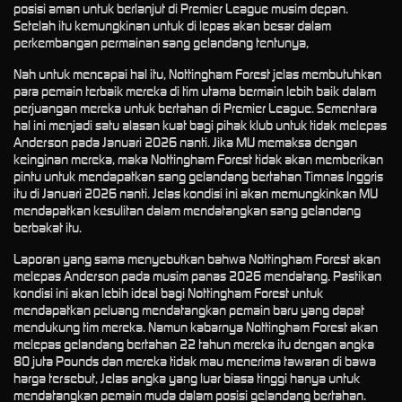
posisi aman untuk berlanjut di Premier League musim depan.
Setelah itu kemungkinan untuk di lepas akan besar dalam
perkembangan permainan sang gelandang tentunya,
Nah untuk mencapai hal itu, Nottingham Forest jelas membutuhkan
para pemain terbaik mereka di tim utama bermain lebih baik dalam
perjuangan mereka untuk bertahan di Premier League. Sementara
hal ini menjadi satu alasan kuat bagi pihak klub untuk tidak melepas
Anderson pada Januari 2026 nanti. Jika MU memaksa dengan
keinginan mereka, maka Nottingham Forest tidak akan memberikan
pintu untuk mendapatkan sang gelandang bertahan Timnas Inggris
itu di Januari 2026 nanti. Jelas kondisi ini akan memungkinkan MU
mendapatkan kesulitan dalam mendatangkan sang gelandang
berbakat itu.
Laporan yang sama menyebutkan bahwa Nottingham Forest akan
melepas Anderson pada musim panas 2026 mendatang. Pastikan
kondisi ini akan lebih ideal bagi Nottingham Forest untuk
mendapatkan peluang mendatangkan pemain baru yang dapat
mendukung tim mereka. Namun kabarnya Nottingham Forest akan
melepas gelandang bertahan 22 tahun mereka itu dengan angka
80 juta Pounds dan mereka tidak mau menerima tawaran di bawa
harga tersebut, Jelas angka yang luar biasa tinggi hanya untuk
mendatangkan pemain muda dalam posisi gelandang bertahan.