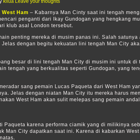
by
kilua
Leave your thoughts
n West Ham
– Kabarnya Man Cinty saat ini tengah men
 mencari penganti dari Ikay Gundogan yang hengkang mus
i klub asal London tersebut.
ain penting mereka di musim panas ini. Salah satunya
Jelas dengan begitu kekuatan lini tengah Man City aka
g besar di lini tengah Man City di musim ini untuk di 
n tengah yang berkualitas seperti Gundogan, yang ten
 meradar sang pemain Lucas Paqueta dari West Ham yan
nya. Jelas dengan niatan Man City itu mereka harus me
arenakan West Ham akan sulit melepas sang pemain andal
i Paqueta karena performa ciamik yang di milikinya s
tuk Man City dapatkan saat ini. Karena di kabarkan We
natas.