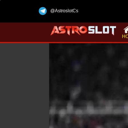
@AstroslotCs
H