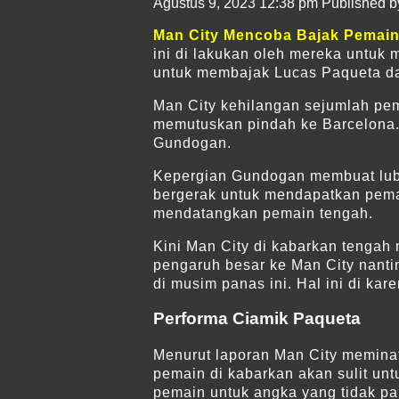
Agustus 9, 2023 12:38 pm
Published 
Man City Mencoba Bajak Pemai
ini di lakukan oleh mereka untuk
untuk membajak Lucas Paqueta dar
Man City kehilangan sejumlah pem
memutuskan pindah ke Barcelona. 
Gundogan.
Kepergian Gundogan membuat luban
bergerak untuk mendapatkan pemai
mendatangkan pemain tengah.
Kini Man City di kabarkan tengah
pengaruh besar ke Man City nanti
di musim panas ini. Hal ini di k
Performa Ciamik Paqueta
Menurut laporan Man City meminat
pemain di kabarkan akan sulit un
pemain untuk angka yang tidak pa