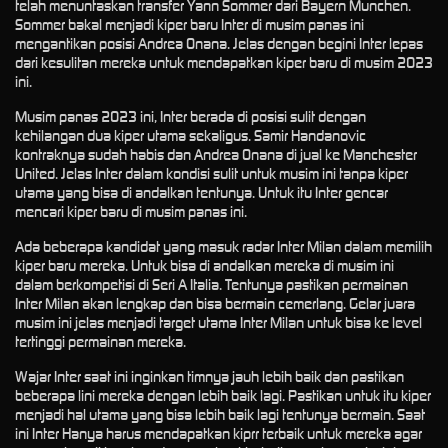
telah menuntaskan transfer Yann Sommer dari Bayern Munchen.
Sommer bakal menjadi kiper baru Inter di musim panas ini
mengantikan posisi Andrea Onana. Jelas dengan begini Inter lepas
dari kesulitan mereka untuk mendapatkan kiper baru di musim 2023
ini.
Musim panas 2023 ini, Inter berada di posisi sulit dengan
kehilangan dua kiper utama sekaligus. Samir Handanovic
kontraknya sudah habis dan Andrea Onana di jual ke Manchester
United. Jelas Inter dalam kondisi sulit untuk musim ini tanpa kiper
utama yang bisa di andalkan tentunya. Untuk itu Inter gencar
mencari kiper baru di musim panas ini.
Ada beberapa kandidat yang masuk radar Inter Milan dalam memilih
kiper baru mereka. Untuk bisa di andalkan mereka di musim ini
dalam berkompetisi di Seri A Italia. Tentunya pastikan permainan
Inter Milan akan lengkap dan bisa bermain cemerlang. Gelar juara
musim ini jelas menjadi target utama Inter Milan untuk bisa ke level
tertinggi permainan mereka.
Wajar Inter saat ini inginkan timnya jauh lebih baik dan pastikan
beberapa lini mereka dengan lebih baik lagi. Pastikan untuk itu kiper
menjadi hal utama yang bisa lebih baik lagi tentunya bermain. Saat
ini Inter Hanya harus mendapatkan kiprr terbaik untuk mereka agar