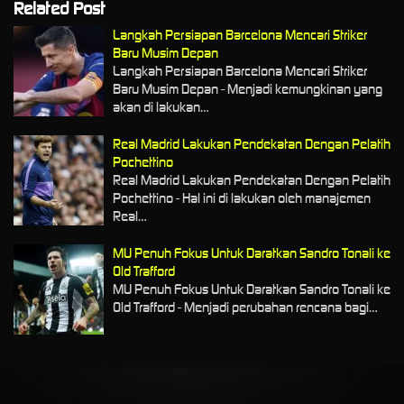
Related Post
Langkah Persiapan Barcelona Mencari Striker
Baru Musim Depan
Langkah Persiapan Barcelona Mencari Striker
Baru Musim Depan - Menjadi kemungkinan yang
akan di lakukan…
Real Madrid Lakukan Pendekatan Dengan Pelatih
Pochettino
Real Madrid Lakukan Pendekatan Dengan Pelatih
Pochettino - Hal ini di lakukan oleh manajemen
Real…
MU Penuh Fokus Untuk Daratkan Sandro Tonali ke
Old Trafford
MU Penuh Fokus Untuk Daratkan Sandro Tonali ke
Old Trafford - Menjadi perubahan rencana bagi…