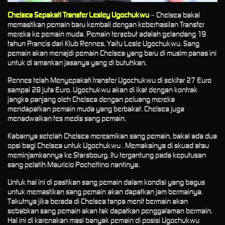
Chelsea Sepakati Transfer Lesley Ugochukwu
– Chelsea bakal
memastikan pemain baru kembali dengan keberhasilan Transfer
mereka ke pemain muda. Pemain tersebut adalah gelandang 19
tahun Prancis dari Klub Rennes, Yaitu Lesle Ugochukwu. Sang
pemain akan menajdi pemain Chelsea yang baru di musim panas ini
untuk di amankan jasanya yang di butuhkan.
Rennes telah Menyepakati transfer Ugochukwu di sekitar 27 Euro
sampai 28 juta Euro. Ugochukwu akan di ikat dengan kontrak
jangka panjang oleh Chelsea dengan peluang mereka
mendapatkan pemain muda yang berbakat. Chelsea juga
menadwalkan tes medis sang pemain.
Kabarnya setelah Chelsea meresmikan sang pemain, bakal ada dua
opsi bagi Chelsea untuk Ugochukwu . Memakainya di skuad atau
meminjamkannya ke Starsbourg. Itu tergantung pada keputusan
sang pelatih Mauricio Pochettino nantinya.
Untuk hal ini di pastikan sang pemain dalam kondisi yang bagus
untuk memastikan sang pemain akan dapatkan jam bermainya.
Takutnya jika berada di Chelsea tanpa menit bermain akan
sebabkan sang pemain akan tak dapatkan penggalaman bermain.
Hal ini di karenakan masi banyak pemain di posisi Ugochukwu