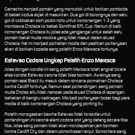
Garnacho menjadi pemain yang mencolok untuk berikan pembeda
di babak kedua sejak di masukkan. Dua gol di borongnya dan satu
gol di cebloskan oleh pedro neto untuk kemenangan 1-3 yang
membawa Chelsea ke babak Semifinal EFL Cup. Namun di balik
kemenangan Chelsea itu jelas ada yangjangal untuk salah satu
pemain bakat muda mereka yang tidak masuk dalam skuad
Chelsea. Hal ini menjadi perhatian media dan pastikan pertanyaan
akan di berikan kepada sang pelatih Enzo Maresca tentunya.
Estavao Cedera Ungkap Pelatih Enzo Maresca
Jelas dengan kondisi ini sang pelatih Maresca telah angkat bicara
atas kondisi Estavao karena tidak bisa bermain. Awalnya sang
pemain asal Brazil itu masuk dalam rencana permainan Chelsea
kontra Cardiff tentunya. Namun saat pertandingan, sang pemain
muda Chelse aitu tidak nampak pada skuad Chelsea di lapangan,
bahakan di bangku cadnagan. Menjadi pertanyaan besar bagi para
media di balik kemenangan Chelsea yang penting itu.
Pelatih menegaskan bawha Estavao tidak tersedia untuk
pertandingan ini karena alami cedera otot yang datang secara tiba-
tiba. Jelas sang pemain tidak akan mendapatkan jam bermain
kontra Cardiff City dan dalam pemeriksaan lanjut. Sementara sang