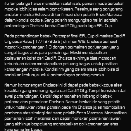
itu tampaknya harus memstikan salah satu pemain muda berbakat
mereka lebih jelas salam pemeriksaan. Pasalnya sang penyerang
andalan mereka Estevao di konfirmasi oleh pelatih Enzo Maresca
dalam kondisi cedera. Sang pelatih mengungkap hal ini setelah
pertandingan Chelsea kontra Cardiff City pada laga EFL Cup.
Pada pertandingan babak Perempat final EFL Cup di markas Cardiff
City oada Rabu ( 17/12/2025 ) dini hari WIB. Chelsea berhasil
memetik kemenangan 1-3 dengan permainan perjuangan yang
sangat bagus atas para pemainnya. Meski mendapatkan
perlawanan ketat dari Cardiff, Chelsea akhirnya bisa memecah
kebuntuan dalam mendapatkan peluang bagus untuk pastikan
kemenangan mereka. Kondisi tim yang dalam masa lebih bisa di
andalkan tentunya untuk pertandingan penting mereka.
Namun kemenangan Chelsea ini di dapat pada babak kedua atas
kesulitan yang memang nyata dari Cardiff City. Tampil konsisten dari
awal pertandingan. Cardiff dapat menahan imbang di babak
pertama atas permainan Chelsea. Namun berkat ide sang pelatih
untuk melakukan rotasi pemain pada tim Chelsea jelas memberikan
pembeda atas strategi dari sang pelatih Enzo Maresca. Memastikan
permainan lebih maksimal dan dapat menekan permainan lawan
yang akhirnya berpeluang mendapatkan gol kemenangan atas
kerja sama tim bagus.