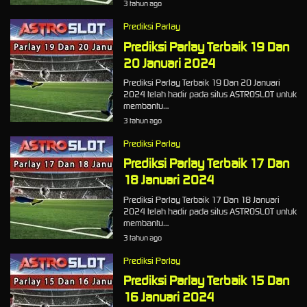
3 tahun ago
Prediksi Parlay
Prediksi Parlay Terbaik 19 Dan
20 Januari 2024
Prediksi Parlay Terbaik 19 Dan 20 Januari
2024 telah hadir pada situs ASTROSLOT untuk
membantu…
3 tahun ago
Prediksi Parlay
Prediksi Parlay Terbaik 17 Dan
18 Januari 2024
Prediksi Parlay Terbaik 17 Dan 18 Januari
2024 telah hadir pada situs ASTROSLOT untuk
membantu…
3 tahun ago
Prediksi Parlay
Prediksi Parlay Terbaik 15 Dan
16 Januari 2024