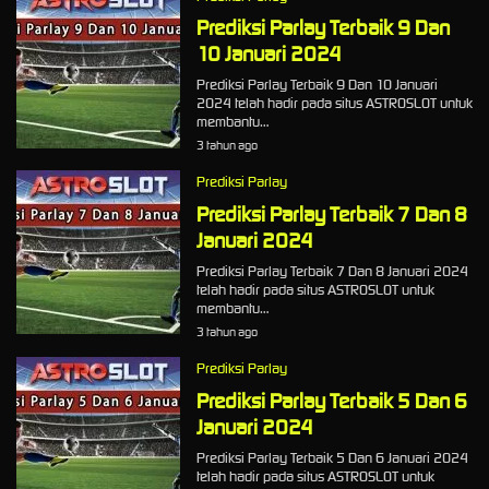
Prediksi Parlay Terbaik 9 Dan
10 Januari 2024
Prediksi Parlay Terbaik 9 Dan 10 Januari
2024 telah hadir pada situs ASTROSLOT untuk
membantu…
3 tahun ago
Prediksi Parlay
Prediksi Parlay Terbaik 7 Dan 8
Januari 2024
Prediksi Parlay Terbaik 7 Dan 8 Januari 2024
telah hadir pada situs ASTROSLOT untuk
membantu…
3 tahun ago
Prediksi Parlay
Prediksi Parlay Terbaik 5 Dan 6
Januari 2024
Prediksi Parlay Terbaik 5 Dan 6 Januari 2024
telah hadir pada situs ASTROSLOT untuk