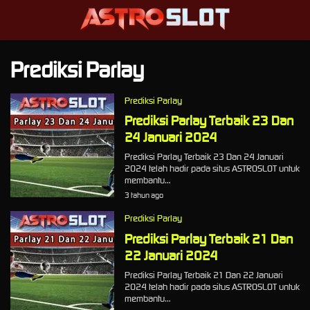
Prediksi Parlay
Prediksi Parlay
Prediksi Parlay Terbaik 23 Dan
24 Januari 2024
Prediksi Parlay Terbaik 23 Dan 24 Januari
2024 telah hadir pada situs ASTROSLOT untuk
membantu…
3 tahun ago
Prediksi Parlay
Prediksi Parlay Terbaik 21 Dan
22 Januari 2024
Prediksi Parlay Terbaik 21 Dan 22 Januari
2024 telah hadir pada situs ASTROSLOT untuk
membantu…