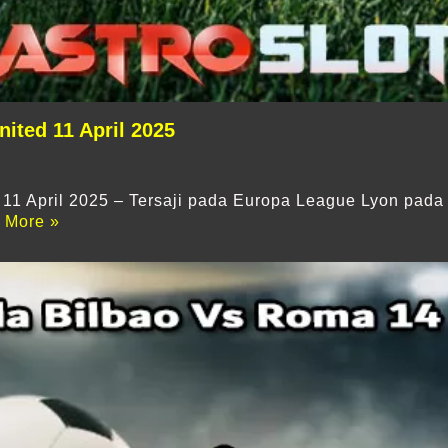
ited 11 April 2025
 11 April 2025 – Tersaji pada Europa League Lyon pada
 More »