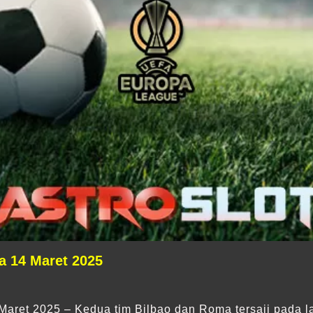
a 14 Maret 2025
Maret 2025 – Kedua tim Bilbao dan Roma tersaji pada 