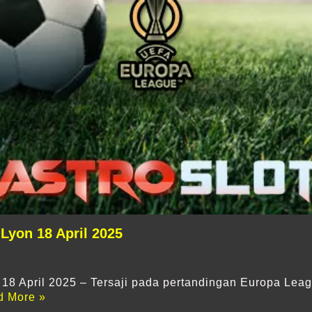
Lyon 18 April 2025
 18 April 2025 – Tersaji pada pertandingan Europa Leag
d More »