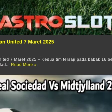
an United 7 Maret 2025
ited 7 Maret 2025 – Kedua tim tersaji pada babak 16 b
dad...
Read More »