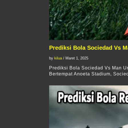
Prediksi Bola Sociedad Vs M
by
kilua
/
Maret 1, 2025
Prediksi Bola Sociedad Vs Man Un
Bertempat Anoeta Stadium, Socie