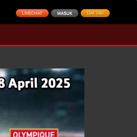
LIVECHAT
MASUK
DAFTAR