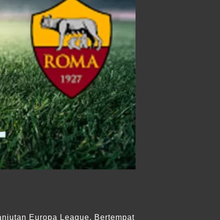
lanjutan Europa League. Bertempat