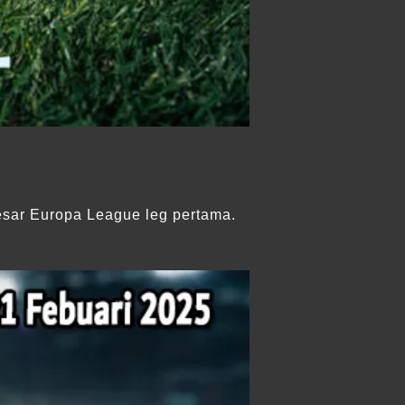
esar Europa League leg pertama.