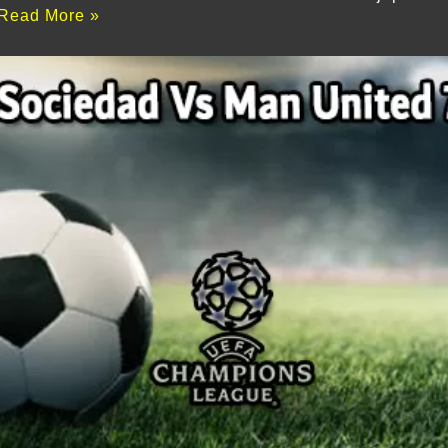
Read More »