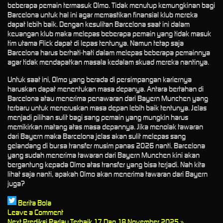
beberapa pemain termasuk Olmo. Tidak menutup kemungkinan bagi
Barcelona untuk hal ini agar memastikan finansial klub mereka
dapat lebih baik. Dengan kesulitan Barcelona saat ini dalam
keuangan klub maka melepas beberapa pemain yang tidak masuk
tim utama Flick dapat di lepas tentunya. Namun tetap saja
Barcelona harus berhati-hati dalam melepas beberapa pemainnya
agar tidak mendapatkan masala kedalam skuad mereka nantinya.
Untuk saat ini, Olmo yang berada di persimpangan kariernya
haruskan dapat menentukan masa depanya. Antara bertahan di
Barcelona atau menerima penawaran dari Bayern Munchen yang
terbaru untuk meneruskan masa depan lebih baik tentunya. Jelas
menjadi pilihan sulit bagi sang pemain yang mungkin harus
memikirkan matang atas masa depannya. Jika menolak tawaran
dari Bayern maka Barcelona jelas akan sulit melepas sang
gelandang di bursa transfer musim panas 2026 nanti. Barcelona
yang sudah menerima tawaran dari Bayern Munchen kini akan
bergantung kepada Olmo atas transfer yang bisa terjadi. Nah kita
lihat saja nanti, apakah Olmo akan menerima tawaran dari Bayern
juga?
Berita Bola
Leave a Comment
Next
Prediksi Parlay Terbaik 17 Dan 18 November 2025 »