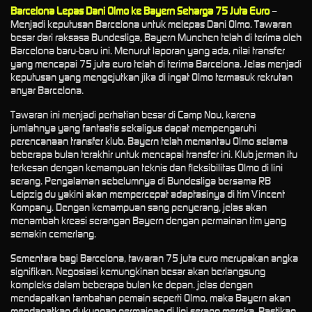
Barcelona Lepas Dani Olmo ke Bayern Seharga 75 Juta Euro
–
Menjadi keputusan Barcelona untuk melepas Dani Olmo. Tawaran
besar dari raksasa Bundesliga, Bayern Munchen telah di terima oleh
Barcelona baru-baru ini. Menurut laporan yang ada, nilai transfer
yang mencapai 75 juta euro telah di terima Barcelona. Jelas menjadi
keputusan yang mengejutkan jika di ingat Olmo termasuk rekrutan
anyar Barcelona.
Tawaran ini menjadi perhatian besar di Camp Nou, karena
jumlahnya yang fantastis sekaligus dapat mempengaruhi
perencanaan transfer klub. Bayern telah memantau Olmo selama
beberapa bulan terakhir untuk mencapai transfer ini. Klub jerman itu
terkesan dengan kemampuan teknis dan fleksibilitas Olmo di lini
serang. Pengalaman sebelumnya di Bundesliga bersama RB
Leipzig du yakini akan mempercepat adaptasinya di tim Vincent
Kompany. Dengan kemampuan sang penyerang, jelas akan
menambah kreasi serangan Bayern dengan permainan tim yang
semakin cemerlang.
Sementara bagi Barcelona, tawaran 75 juta euro merupakan angka
signifikan. Negosiasi kemungkinan besar akan berlangsung
kompleks dalam beberapa bulan ke depan. jelas dengan
mendapatkan tambahan pemain seperti Olmo, maka Bayern akan
mendapatkan dukungan permainan di lini serang mereka. Pastikan