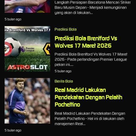
Langkah Persiapan Barcelona Mencari Striker
Baru Musim Depan - Menjadi kemungkinan
yang akan di lakukan…
5 bulan ago
Prediksi Bola
Prediksi Bola Brentford Vs
Wolves 17 Maret 2026
Prediksi Bola Brentford Vs Wolves 17 Maret
2026 - Pada pertandingan Premier League
pekan ini.…
5 bulan ago
Berita Bola
Real Madrid Lakukan
Pendekatan Dengan Pelatih
Pochettino
Real Madrid Lakukan Pendekatan Dengan
Pelatih Pochettino - Hal ini di lakukan oleh
manajemen Real…
5 bulan ago