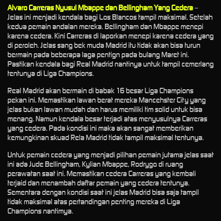
Alvaro Carreras Nyusul Mbappe dan Bellingham Yang Cedera
–
Jelas ini menjadi kendala bagi Los Blancos tampil maksimal. Setelah
kedua pemain andalan mereka. Bellingham dan Mbappe menepi
karena cedera. Kini Carreras di laporkan menepi karena cedera yang
di peroleh. Jelas sang bek muda Madrid itu tidak akan bisa turun
bermain pada beberapa laga pentign pada bulang Maret ini.
Pastikan kendala bagi Real Madrid nantinya untuk tampil cemerlang
tentunya di Liga Champions.
Real Madrid akan bermain di babak 16 besar Liga Champions
pekan ini. Memastikan lawan berat mereka Mancehster City yang
jelas bukan lawan mudah dan harus memiliki tim solid untuk bisa
menang. Namun kendala besar terjadi atas menyusulnya Carreras
yang cedera. Pada kondisi ini maka akan sangat memberikan
kemungkinan skuad Rela Madrid tidak tampil maksimal tentunya.
Untuk pemain cedera yang menjadi pilihan pemain jutama jelas saat
ini ada Jude Bellingham, Kylian Mbappe, Rodrygo di ruang
perawatan saat ini. Memastikan cedera Carreras yang kembali
terjaid dan menambah daftar pemain yang cedera tentunya.
Sementara dengan kondisi saat ini jelas Madrid bisa saja tampil
tidak maksimal atas pertandingan penting mereka di Liga
Champions nantimya.