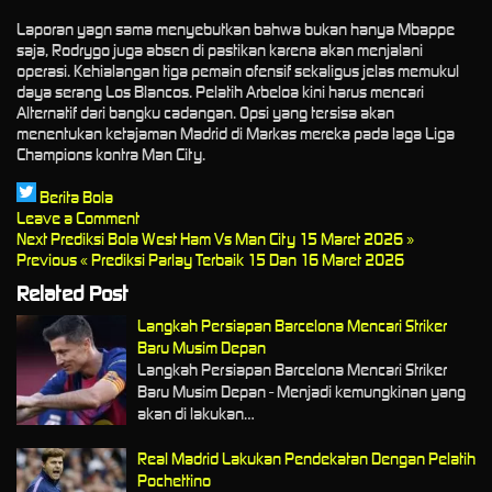
Laporan yagn sama menyebutkan bahwa bukan hanya Mbappe
saja, Rodrygo juga absen di pastikan karena akan menjalani
operasi. Kehialangan tiga pemain ofensif sekaligus jelas memukul
daya serang Los Blancos. Pelatih Arbeloa kini harus mencari
Alternatif dari bangku cadangan. Opsi yang tersisa akan
menentukan ketajaman Madrid di Markas mereka pada laga Liga
Champions kontra Man City.
Berita Bola
Leave a Comment
Next
Prediksi Bola West Ham Vs Man City 15 Maret 2026 »
Previous
« Prediksi Parlay Terbaik 15 Dan 16 Maret 2026
Related Post
Langkah Persiapan Barcelona Mencari Striker
Baru Musim Depan
Langkah Persiapan Barcelona Mencari Striker
Baru Musim Depan - Menjadi kemungkinan yang
akan di lakukan…
Real Madrid Lakukan Pendekatan Dengan Pelatih
Pochettino