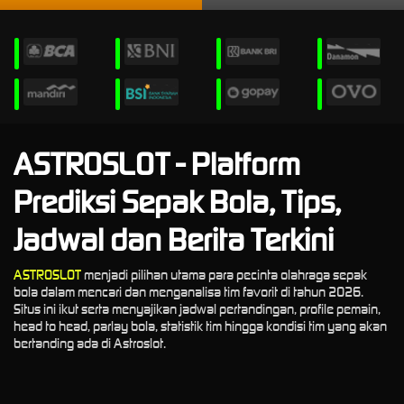
ASTROSLOT - Platform
Prediksi Sepak Bola, Tips,
Jadwal dan Berita Terkini
ASTROSLOT
menjadi pilihan utama para pecinta olahraga sepak
bola dalam mencari dan menganalisa tim favorit di tahun 2026.
Situs ini ikut serta menyajikan jadwal pertandingan, profile pemain,
head to head, parlay bola, statistik tim hingga kondisi tim yang akan
bertanding ada di Astroslot.