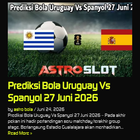
Prediksi Bola Uruguay Vs
Spanyol 27 Juni 2026
by
astro bola
/
Juni 24, 2026
Prediksi Bola Uruguay Vs Spanyol 27 Juni 2026 – Pada akhir
pekan ini hadir pertandingan seru matchday terakhir group
stage. Berlangsung Estadio Gualalajara akan menhadirkan...
Read More »