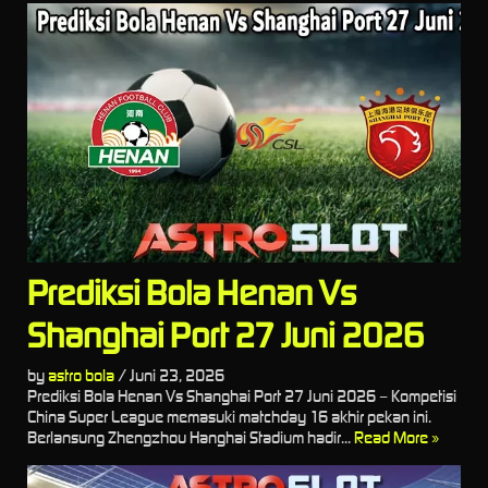
Prediksi Bola Henan Vs
Shanghai Port 27 Juni 2026
by
astro bola
/
Juni 23, 2026
Prediksi Bola Henan Vs Shanghai Port 27 Juni 2026 – Kompetisi
China Super League memasuki matchday 16 akhir pekan ini.
Berlansung Zhengzhou Hanghai Stadium hadir...
Read More »