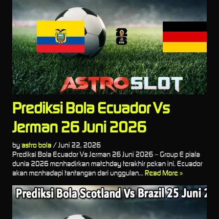
Prediksi Bola Ecuador Vs
Jerman 26 Juni 2026
by
astro bola
/
Juni 22, 2026
Prediksi Bola Ecuador Vs Jerman 26 Juni 2026 – Group E piala
dunia 2026 menhadirkan matchday terakhir pekan ini. Ecuador
akan menhadapi tantangan dari unggulan...
Read More »