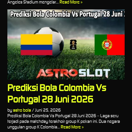
Angeles Stadium mengelar...
Read More »
Prediksi Bola Colombia Vs
Portugal 28 Juni 2026
by
astro bola
/
Juni 25, 2026
Prediksi Bola Colombia Vs Portugal 28 Juni 2026 – Laga seru
terjadi pada matchday terakhoir group K pekan ini. Dua negara
unggulan group K Colombia...
Read More »