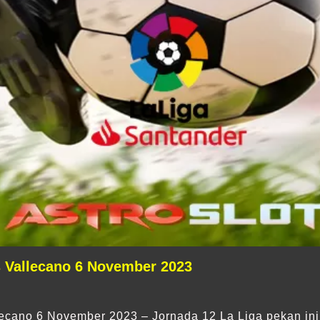
s Vallecano 6 November 2023
lecano 6 November 2023 – Jornada 12 La Liga pekan ini 