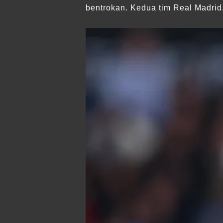
bentrokan. Kedua tim Real Madrid