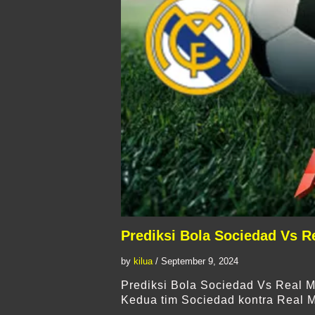
Prediksi Bola Sociedad Vs R
by
kilua
/
September 9, 2024
Prediksi Bola Sociedad Vs Real M
Kedua tim Sociedad kontra Real M