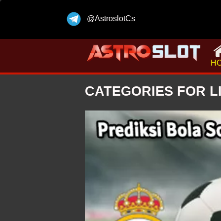
@AstroslotCs
H
CATEGORIES FOR L